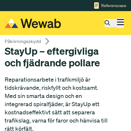
Gå till huvudinnehåll
Referenscase
Påkörningsskydd
StayUp – eftergivliga
och fjädrande pollare
Reparationsarbete i trafikmiljö är
tidskrävande, riskfyllt och kostsamt.
Med sin smarta design och en
integrerad spiralfjäder, är StayUp ett
kostnadseffektivt sätt att separera
trafikslag, varna för faror och hänvisa till
rätt körfält.