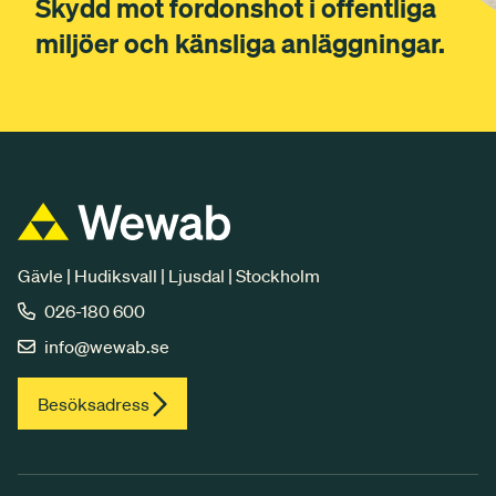
Skydd mot fordonshot i offentliga
miljöer och känsliga anläggningar.
Gävle | Hudiksvall | Ljusdal | Stockholm
026-180 600
info@wewab.se
Besöksadress