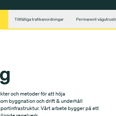
Tillfälliga trafikanordningar
Permanent vägutrust
ng
kter och metoder för att höja
nom byggnation och drift & underhåll
sportinfrastruktur. Vårt arbete bygger på ett
llande regelverk.