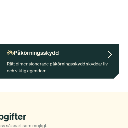
Påkörningsskydd
Rätt dimensionerade påkörningsskydd skyddar liv
och viktig egendom
pgifter
 oss så snart som möjligt.