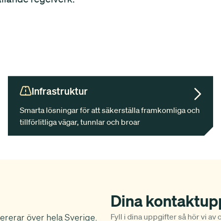
Infrastruktur
Smarta lösningar för att säkerställa framkomliga och
tillförlitliga vägar, tunnlar och broar
Dina kontaktup
vererar över hela Sverige.
Fyll i dina uppgifter så hör vi av