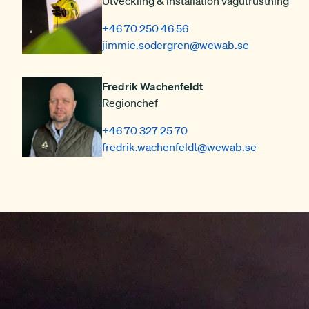
Utveckling & installation vägutrustning
+46 70 250 46 56
jimmie.sodergren
@wewab.se
Fredrik Wachenfeldt
Regionchef
+46 70 327 25 70
fredrik.wachenfeldt
@wewab.se