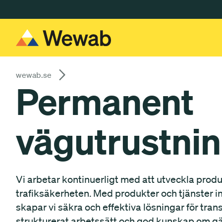
Gå till huvudinnehåll
wewab.se
Permanent
vägutrustni
Vi arbetar kontinuerligt med att utveckla produ
trafiksäkerheten. Med produkter och tjänster i
skapar vi säkra och effektiva lösningar för tran
strukturerat arbetssätt och god kunskap om gä