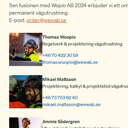
Sen fusionen med Wopio AB 2024 erbjuder vi ett om
permanent vägutrustning.
E-post:
order@wewab.se
Thomas Wuopio
Regelverk & projektering vägutrustning
+46 70 422 30 59
thomas.wuopio
@wewab.se
Mikael Mattsson
Projektering, kalkyl & projektstöd vägutru
+46 73 753 62 40
mikael.mattsson
@wewab.se
Jimmie Södergren