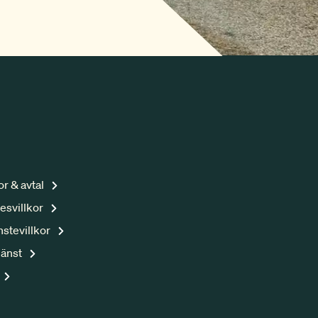
kor & avtal
esvillkor
nstevillkor
jänst