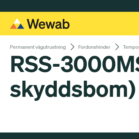
Gå till huvudinnehåll
Permanent vägutrustning
Fordonshinder
Tempor
RSS-3000MS
skyddsbom)