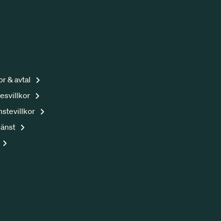
kor & avtal
esvillkor
nstevillkor
jänst