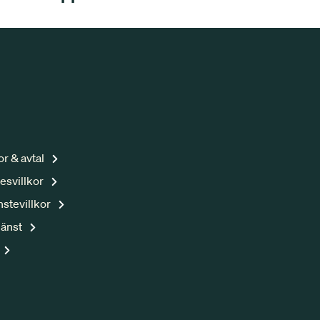
kor & avtal
esvillkor
nstevillkor
jänst